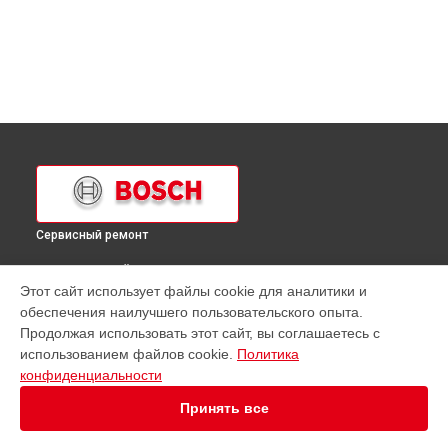
Сервисный ремонт
ВЫБЕРИ СВОЙ ГОРОД
Этот сайт использует файлы cookie для аналитики и
Ремонт кухонной плиты HSS252A Bosch в
Краснодаре
обеспечения наилучшего пользовательского опыта.
Ремонт кухонной плиты HSS252A Bosch в
Ростове-на-Дону
Продолжая использовать этот сайт, вы соглашаетесь с
Ремонт кухонной плиты HSS252A Bosch в
Нижнем
использованием файлов cookie.
Политика
Новгороде
конфиденциальности
Ремонт кухонной плиты HSS252A Bosch в
Новосибирске
Принять все
Ремонт кухонной плиты HSS252A Bosch в
Челябинске
Ремонт кухонной плиты HSS252A Bosch в
Екатеринбурге