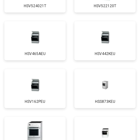
HSV524021T
HSV522120T
HSV465AEU
HSV442KEU
HSV162PEU
HSS873KEU