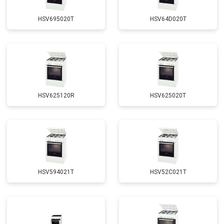
HSV695020T
HSV64D020T
HSV625120R
HSV625020T
HSV594021T
HSV52C021T