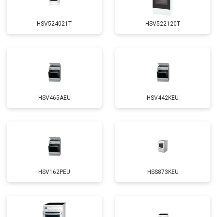
HSV524021T
HSV522120T
HSV465AEU
HSV442KEU
HSV162PEU
HSS873KEU