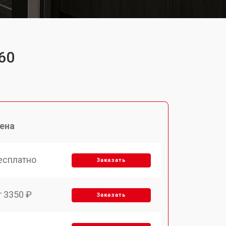
60
ена
есплатно
Заказать
т 3350 ₽
Заказать