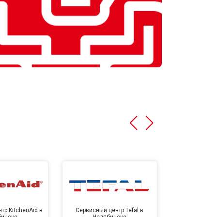
тр KitchenAid в
Сервисный центр Tefal в
Сервисный це
бинске
Челябинске
Челя