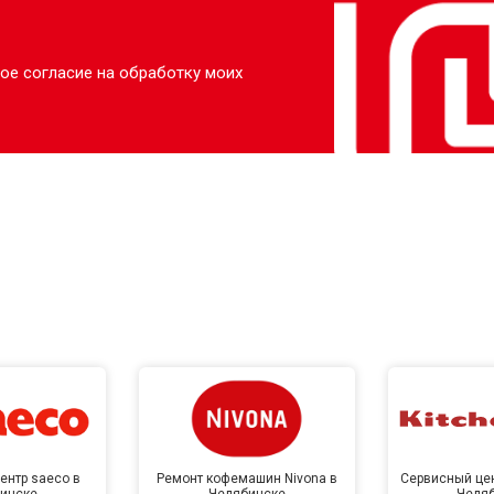
ое согласие на обработку моих
ентр saeco в
Ремонт кофемашин Nivona в
Сервисный цен
инске
Челябинске
Челя