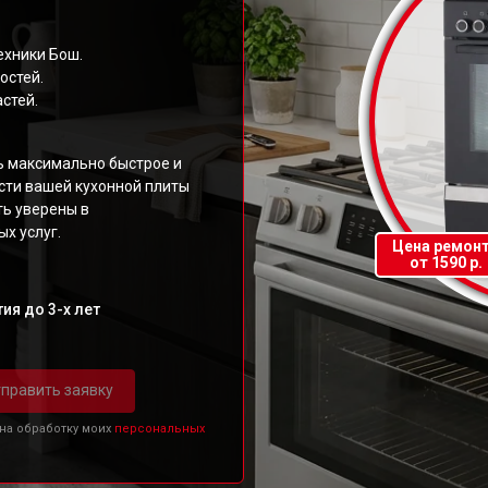
ехники Бош.
остей.
стей.
ь максимально быстрое и
ти вашей кухонной плиты
ть уверены в
х услуг.
Цена ремон
от 1590 р.
ия до 3-х лет
править заявку
 на обработку моих
персональных