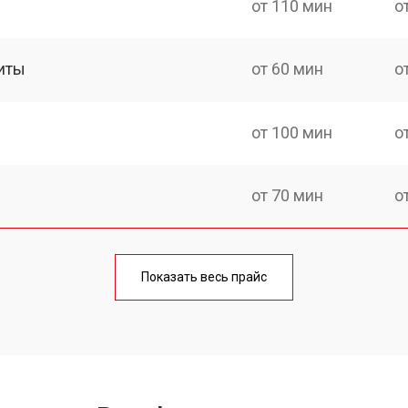
от 110 мин
о
иты
от 60 мин
о
от 100 мин
о
от 70 мин
о
ния
от 120 мин
о
Показать весь прайс
от 50 мин
о
от 100 мин
о