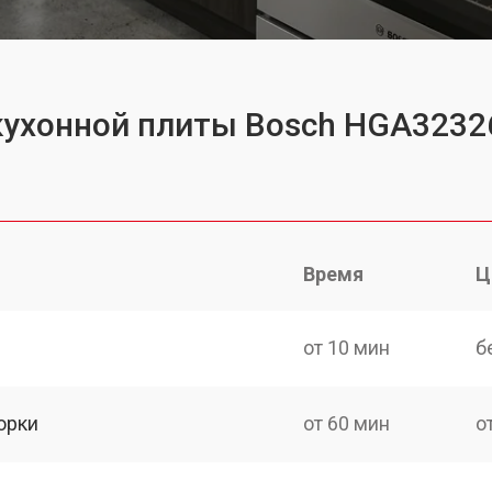
кухонной плиты Bosch HGA3232
Время
Ц
от 10 мин
б
орки
от 60 мин
о