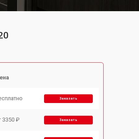
20
ена
есплатно
Заказать
т 3350 ₽
Заказать