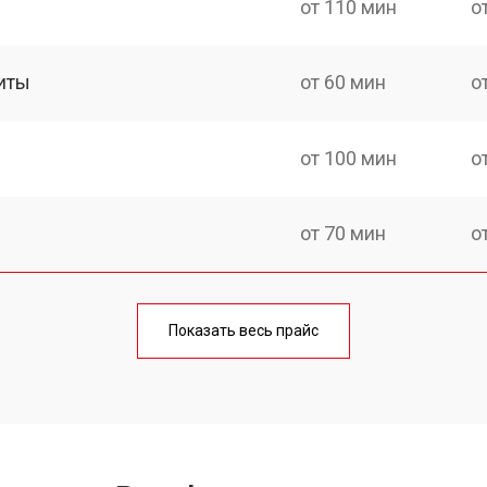
от 110 мин
о
иты
от 60 мин
о
от 100 мин
о
от 70 мин
о
ния
от 120 мин
о
Показать весь прайс
от 50 мин
о
от 100 мин
о