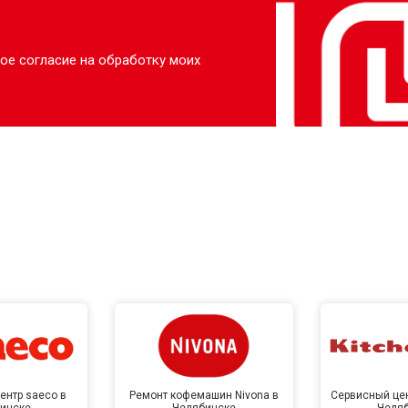
ое согласие на обработку моих
ентр saeco в
Ремонт кофемашин Nivona в
Сервисный цен
инске
Челябинске
Челя