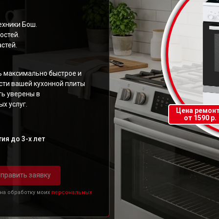
ехники Бош.
остей.
стей.
ь максимально быстрое и
ти вашей кухонной плиты
ть уверены в
х услуг.
Цена ремон
от 1590 р.
ия до 3-х лет
править заявку
 на обработку моих
персональных