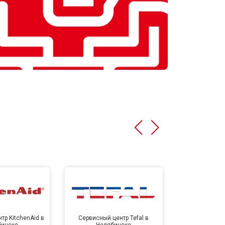
тр KitchenAid в
Сервисный центр Tefal в
Сервисный це
бинске
Челябинске
Челя