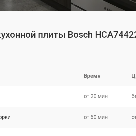
кухонной плиты Bosch HCA7442
Время
Ц
от 20 мин
б
орки
от 60 мин
о