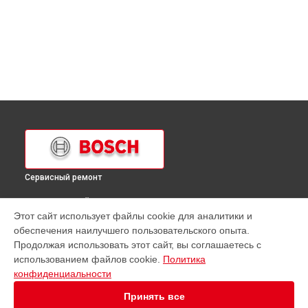
Сервисный ремонт
ВЫБЕРИ СВОЙ ГОРОД
Этот сайт использует файлы cookie для аналитики и
Ремонт холодильника KGV 39VW30 Bosch в
Краснодаре
обеспечения наилучшего пользовательского опыта.
Ремонт холодильника KGV 39VW30 Bosch в
Ростове-на-
Продолжая использовать этот сайт, вы соглашаетесь с
Дону
использованием файлов cookie.
Политика
Ремонт холодильника KGV 39VW30 Bosch в
Нижнем
конфиденциальности
Новгороде
Принять все
Ремонт холодильника KGV 39VW30 Bosch в
Новосибирске