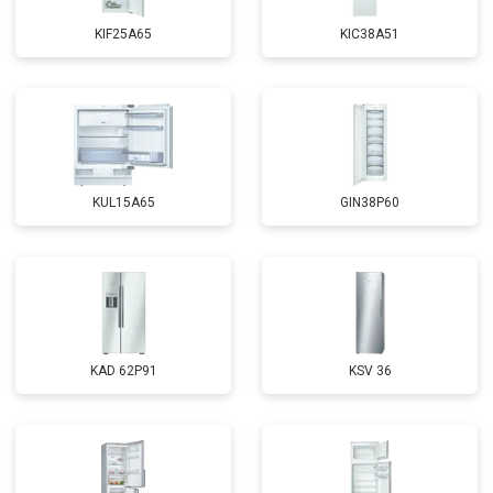
KIF25A65
KIC38A51
KUL15A65
GIN38P60
KAD 62P91
KSV 36