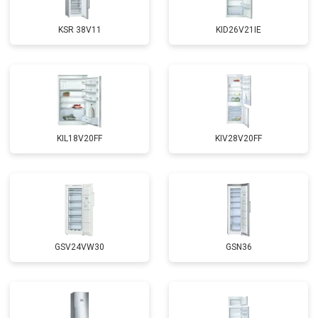
KSR 38V11
KID26V21IE
KIL18V20FF
KIV28V20FF
GSV24VW30
GSN36