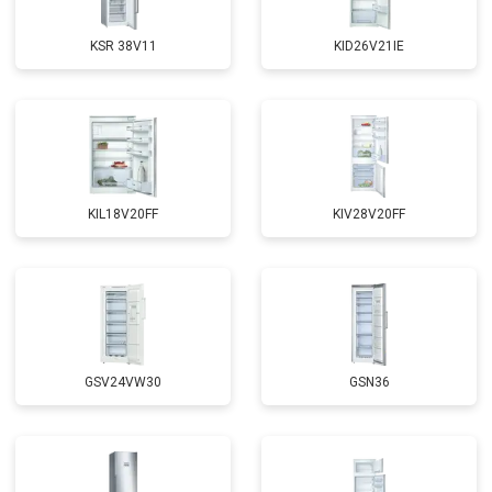
KSR 38V11
KID26V21IE
KIL18V20FF
KIV28V20FF
GSV24VW30
GSN36