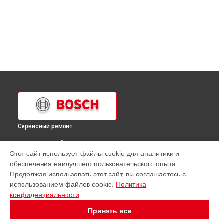
Сервисный ремонт
ВЫБЕРИ СВОЙ ГОРОД
Этот сайт использует файлы cookie для аналитики и
Ремонт холодильника KGN86AI30U Bosch в
Краснодаре
обеспечения наилучшего пользовательского опыта.
Ремонт холодильника KGN86AI30U Bosch в
Ростове-на-
Продолжая использовать этот сайт, вы соглашаетесь с
Дону
использованием файлов cookie.
Политика
Ремонт холодильника KGN86AI30U Bosch в
Нижнем
конфиденциальности
Новгороде
Принять все
Ремонт холодильника KGN86AI30U Bosch в
Новосибирске