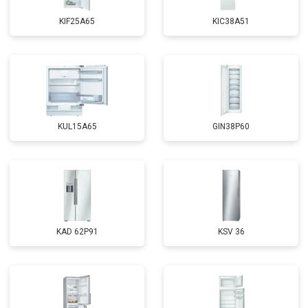
KIF25A65
KIC38A51
KUL15A65
GIN38P60
KAD 62P91
KSV 36