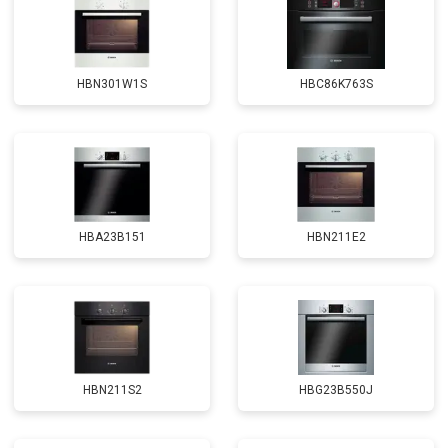
HBN301W1S
HBC86K763S
HBA23B151
HBN211E2
HBN211S2
HBG23B550J