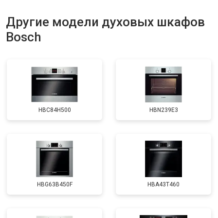
Другие модели духовых шкафов
Bosch
HBC84H500
HBN239E3
HBG63B450F
HBA43T460