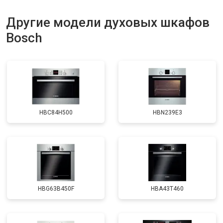
Другие модели духовых шкафов
Bosch
HBC84H500
HBN239E3
HBG63B450F
HBA43T460