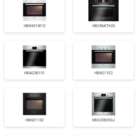
HBN301W1S
HBC86K763S
HBA23B151
HBN211E2
HBN211S2
HBG23B550J