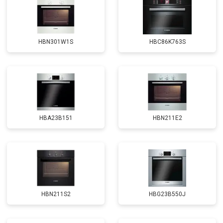
HBN301W1S
HBC86K763S
HBA23B151
HBN211E2
HBN211S2
HBG23B550J