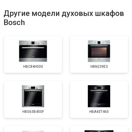
Другие модели духовых шкафов
Bosch
HBC84H500
HBN239E3
HBG63B450F
HBA43T460