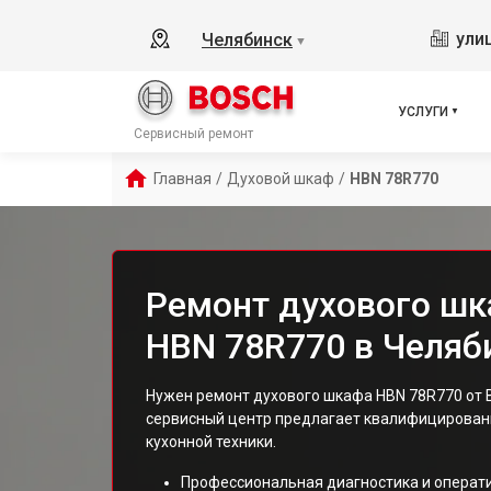
ули
Челябинск
▼
УСЛУГИ
Сервисный ремонт
Главная
/
Духовой шкаф
/
HBN 78R770
Ремонт духового шк
HBN 78R770 в Челяб
Нужен ремонт духового шкафа HBN 78R770 от 
сервисный центр предлагает квалифицированн
кухонной техники.
Профессиональная диагностика и операт