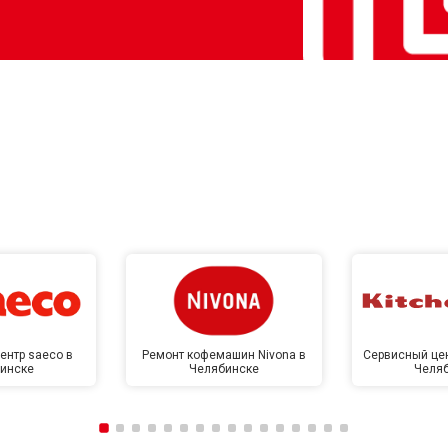
ентр saeco в
Ремонт кофемашин Nivona в
Сервисный цен
инске
Челябинске
Челя