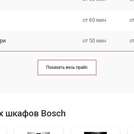
от 60 мин
о
ри
от 50 мин
о
от 90 мин
о
Показать весь прайс
от 60 мин
о
от 80 мин
о
х шкафов Bosch
от 50 мин
о