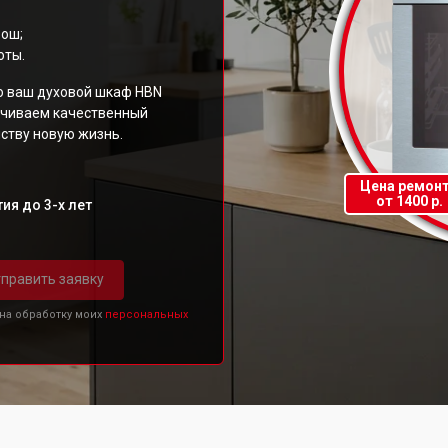
Бош;
оты.
то ваш духовой шкаф HBN
ечиваем качественный
ству новую жизнь.
Цена ремон
от 1400 р.
ия до 3-х лет
править заявку
 на обработку моих
персональных