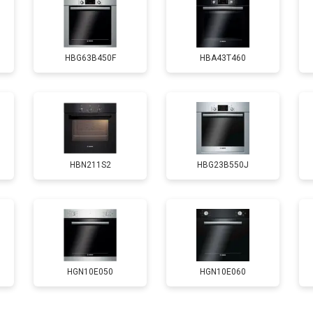
от 120 мин
о
HBG63B450F
HBA43T460
HBN211S2
HBG23B550J
HGN10E050
HGN10E060