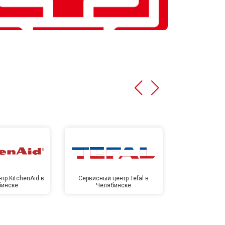
тр KitchenAid в
Сервисный центр Tefal в
Сервисный це
бинске
Челябинске
Челя