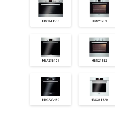
Замена панели управления
HBC84H500
HBN239E3
HBA23B151
HBN211E2
HBG23B460
HBG36T620