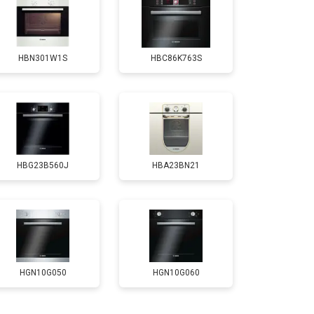
т 4500 ₽
Заказать
HBN301W1S
HBC86K763S
HBG23B560J
HBA23BN21
HGN10G050
HGN10G060