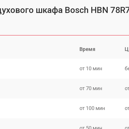
духового шкафа Bosch HBN 78R
Время
Ц
от 10 мин
б
от 70 мин
о
от 100 мин
о
от 50 мин
о