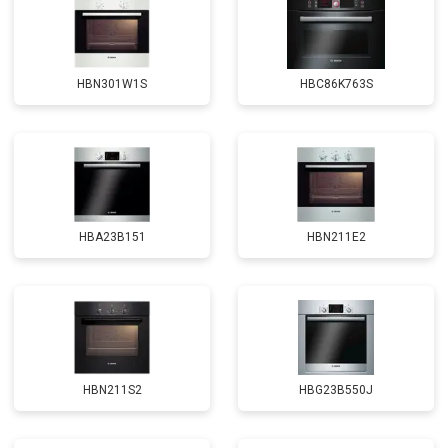
HBN301W1S
HBC86K763S
HBA23B151
HBN211E2
HBN211S2
HBG23B550J