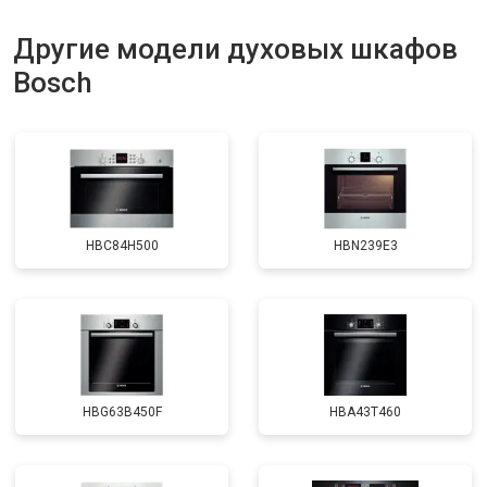
Другие модели духовых шкафов
Bosch
HBC84H500
HBN239E3
HBG63B450F
HBA43T460