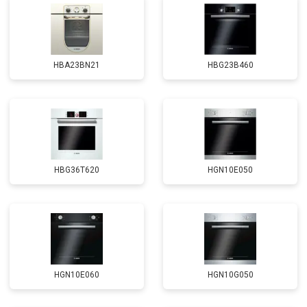
HBA23BN21
HBG23B460
HBG36T620
HGN10E050
HGN10E060
HGN10G050