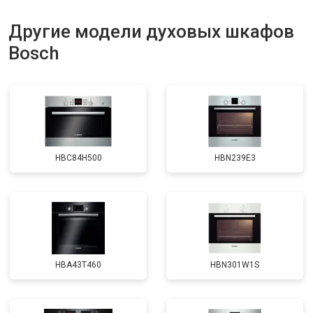
Другие модели духовых шкафов
Bosch
HBC84H500
HBN239E3
HBA43T460
HBN301W1S