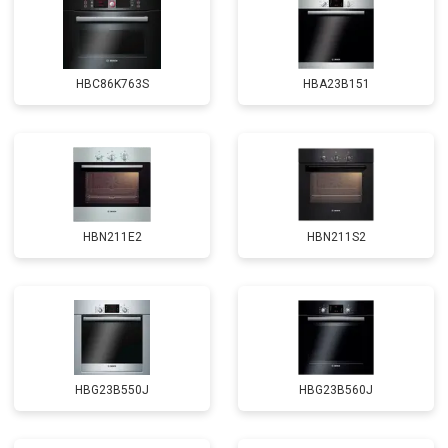
HBC86K763S
HBA23B151
HBN211E2
HBN211S2
HBG23B550J
HBG23B560J