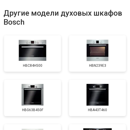
Другие модели духовых шкафов
Bosch
HBC84H500
HBN239E3
HBG63B450F
HBA43T460