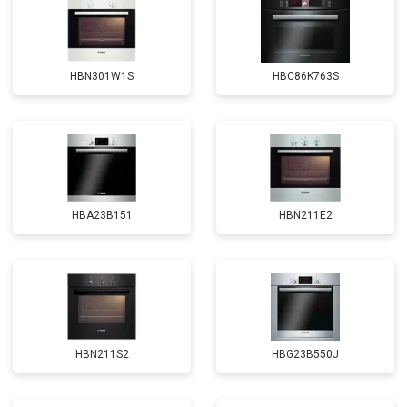
HBN301W1S
HBC86K763S
HBA23B151
HBN211E2
HBN211S2
HBG23B550J