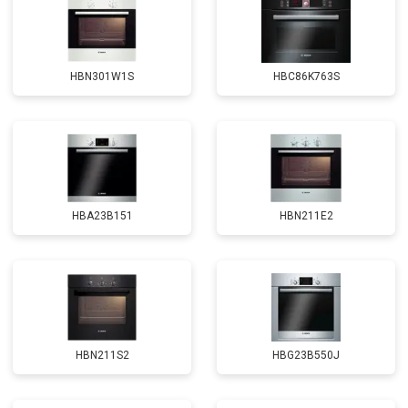
HBN301W1S
HBC86K763S
HBA23B151
HBN211E2
HBN211S2
HBG23B550J