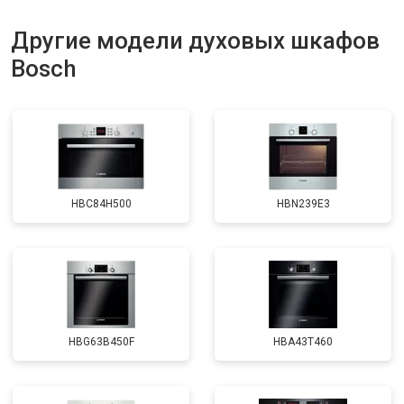
Другие модели духовых шкафов
Bosch
HBC84H500
HBN239E3
HBG63B450F
HBA43T460