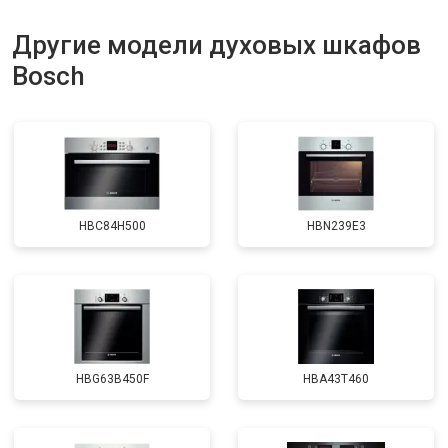
Другие модели духовых шкафов
Bosch
HBC84H500
HBN239E3
HBG63B450F
HBA43T460