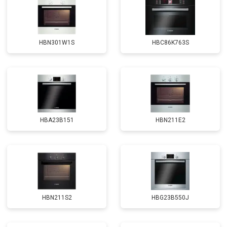
HBN301W1S
HBC86K763S
HBA23B151
HBN211E2
HBN211S2
HBG23B550J